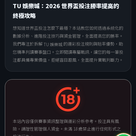
TU 娛樂城：2026 世界盃投注勝率提高的
終極攻略
想知道世界盃投注怎麼下最穩？本站教您如何透過系統化的
數據分析、進階投注技巧與資金管理，全面提高您的勝率。
我們專注於拆解
的運彩投注規則與賠率優勢，助
TU 娛樂城
您精準判讀賽事盤口。立即閱讀專屬戰訊，讓您的每一筆投
注都具備專業價值，拒絕盲目跟風，全面提升實戰判斷力。
本站內容僅供賽事資訊整理與運彩分析參考。投注具有風
險，請理性管理個人資金。未滿 18 歲禁止進行任何形式之