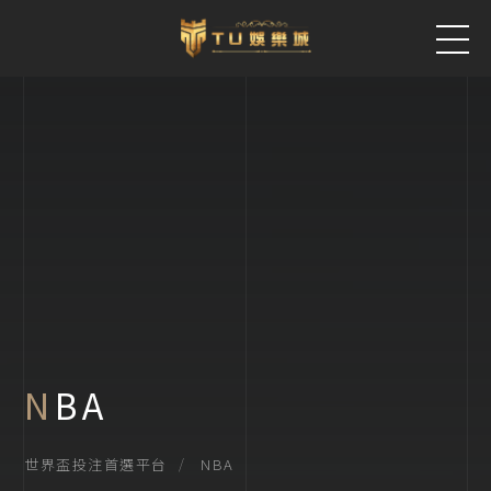
NBA
NBA
世界盃投注首選平台