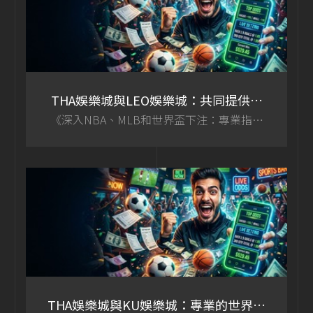
MLB是棒球聯盟。這兩個聯盟在運動世界中
全面解析娛樂城：從選擇平台到提升勝率的專業指
NBA季後賽關鍵戰：專業解說分析每場關鍵決勝局
TU娛樂城Cookie政策｜世界盃投注網站使用條款
都有著豐富
南
NBA球場風雲：專業評論員評價球隊季中表現與展
掌握 TU 娛樂城運彩賠率優勢的祕訣
望
NBA比賽技術：比賽機會、防守策略與得分關鍵
THA娛樂城與LEO娛樂城：共同提供專
《深入NBA、MLB和世界盃下注：專業指南
業的世界盃下注服務
NBA專業攻略：球員、戰術與贏球秘訣的完全指南
以及THA官網、LEO娛樂城Dcard和THA娛樂
NBA專業攻略：掌握球員、戰術與賽季動態的全面
城app的全方位了解》 無論您是一名熱情的
解析
體育迷還是一位熱愛體育博彩的下注者，
NBA專業眼光：球員、戰術與賽季動態全面解析
NBA、MLB和世界盃都是體育界的頂級賽
事，為您提供了刺激和刺激的機會。這三個
NBA風雲人物：球員與教練的成功心法
賽事代表了籃球、棒球和足球的最高水平，
NBA巔峰之路：從新秀到巨星的成功秘訣
擁有令人著迷的
NBA頂尖教練的智慧：成功背後的戰略規劃與領導
力
THA娛樂城與KU娛樂城：專業的世界盃