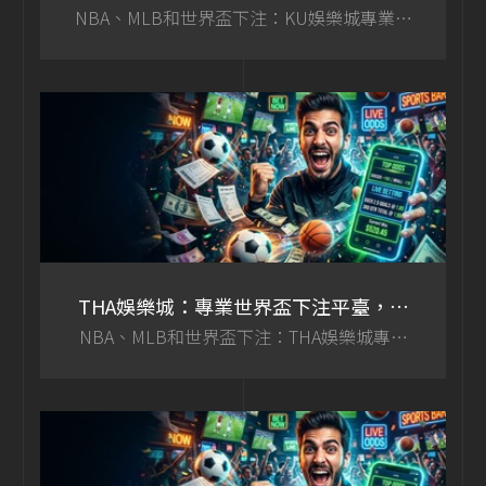
NBA教練智慧：領導力、戰略規劃、打造冠軍球隊
NBA、MLB和世界盃下注：KU娛樂城專業下
下注體驗
籃球科學：NBA數據分析、身體訓練、戰術演變全
注的精髓 體育是全球最受歡迎的娛樂形式之
掌握
一，而下注則是將比賽更加激動人心的方式
之一。NBA、MLB和世界盃代表了不同的體
NBA 球技全揭秘：球員風采、科學訓練、職業生涯
育領域，但它們都為下注者提供了無數的機
的關鍵
會。在這個充滿競爭的世界中，專業下注者
NBA球隊的數據化革新：機器學習如何塑造現代籃
需要深入研究、策略規劃和細心的分析，以
球競技
提高他們的成功機會。本
NBA的數據化轉型：深度學習與機器學習在籃球競
技中的應用
THA娛樂城：專業世界盃下注平臺，與
NBA未來戰術：深度學習與機器學習在籃球領域的
NBA、MLB和世界盃下注：THA娛樂城專業
夢想同行
應用探索
下注的藝術 NBA（美國職業籃球聯賽）和
NBA革新之路：深度學習與機器學習在籃球領域的
MLB（美國職業棒球大聯盟）是美國體育界
躍進
的兩大巨頭，而世界盃則是歐洲足球界的皇
冠珠寶。這些比賽在全球吸引了數以百萬計
NBA數據智慧：深度學習與分析如何改變球場決策
的球迷，同時也吸引了大量專業下注者。這