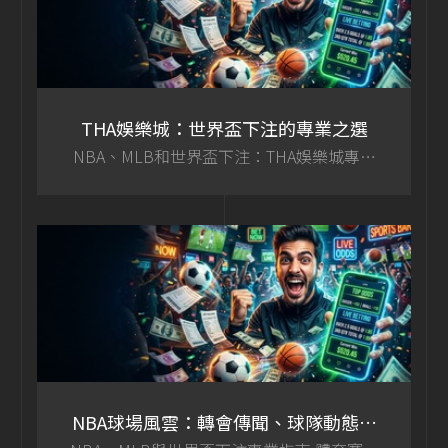
NBA智囊團的秘密武器：數據分析如何助力球隊取
篇文章將深入探討NBA、MLB和世界盃的專
得勝利
業下注世界，揭示成功
籃球數據之巔：NBA專業人士如何透過科技分析提
高球隊效能
THA娛樂城：世界盃下注的專業之選
NBA智囊團的秘密武器：數據分析如何塑造球隊競
NBA、MLB和世界盃下注：THA娛樂城專業
爭力
的博彩策略 NBA（美國國家籃球協會）、
NBA智囊的數據革命：如何透過科技創新提高球隊
MLB（美國職業棒球大聯盟）和世界盃是全
整體實力
球最受矚目的體育聯賽之一，每年吸引著數
百萬的球迷。這三個賽事不僅在體育界享有
NBA智囊團的科技奇蹟：數據分析如何塑造球隊競
巨大的聲譽，也是博彩愛好者的夢幻場所。
爭力
本文將深入探討NBA、MLB和世界盃下注的
NBA大數據戰略：深度學習如何改變籃球場上的戰
專業策略，以幫助您更
術遊戲
籃球科技進化：NBA最新數據分析和技術應用
NBA球場風雲：轉會傳聞、球隊動態，
挑戰極限：NBA專業球員身心訓練的科學之道