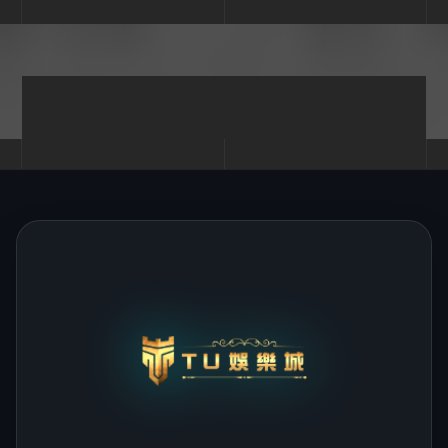
員，了解他們的狀態和對