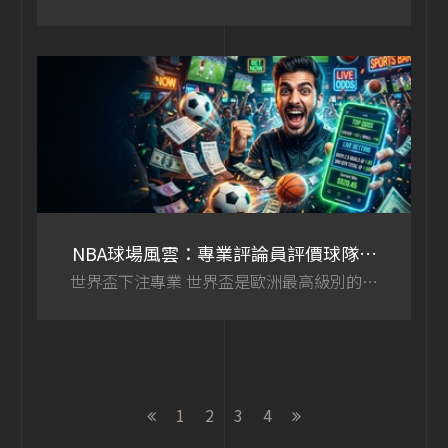
樂城制定成功的投注策略 NBA（National
Basketball Association）、MLB（Major
League Baseball）以及世界盃都是全球最受
歡迎的體育賽事之一，吸引著大量的博彩愛
好者。在這三個領域進行下注需要精密的專
業分析和
NBA球場風雲：專業評論員評價球隊季
世界盃下注專業 世界盃是歐洲最高級別的足
中表現與展望
球賽事之一，其決賽吸引了全球觀眾的目
光。使用THA娛樂城來下注者，理解世界盃
的特點和相關資訊是至關重要的。 下注時應
考慮的因素： 球隊實力和戰術： 分析兩支球
1
2
3
4
隊的實力擺設、球隊戰術以及在關鍵比賽中
的表現。 球員狀態和關鍵球員： 注視關鍵球