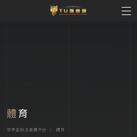
體育
體育
世界盃投注首選平台