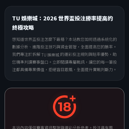
TU 娛樂城：2026 世界盃投注勝率提高的
終極攻略
想知道世界盃投注怎麼下最穩？本站教您如何透過系統化的
數據分析、進階投注技巧與資金管理，全面提高您的勝率。
我們專注於拆解
的運彩投注規則與賠率優勢，助
TU 娛樂城
您精準判讀賽事盤口。立即閱讀專屬戰訊，讓您的每一筆投
注都具備專業價值，拒絕盲目跟風，全面提升實戰判斷力。
本站內容僅供賽事資訊整理與運彩分析參考。投注具有風