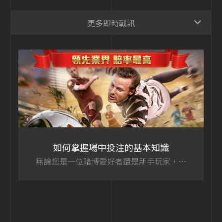
完整賽事情報
更多即時戰訊
如何掌握場中投注的基本知識
體育
THA娛樂城：精通世界盃下注的專業指南
NBA
THA娛樂城與LEO娛樂城：共同提供專業的世界盃
下注服務
MLB
LEO娛樂城遊戲大揭密：小資族專享獨家評論與技
THA娛樂城與KU娛樂城：專業的世界盃下注體驗
巧分享
娛樂城
THA娛樂城：專業世界盃下注平臺，與夢想同行
2026世界盃運彩下注懶人包！新手必看，讓你輕鬆
勝利的滋味！玩家分享寶島娛樂城驚人戰績
下注，贏得大獎！
THA娛樂城：世界盃下注的專業之選
體育博彩
如何掌握場中投注的基本知識
關於TU娛樂城｜世界盃投注平台介紹
世界盃運彩怎麼買？超詳細圖文教學，小白也能輕
投注資金管理：拒絕盲目跟風的系統分析
NBA球場風雲：轉會傳聞、球隊動態，第一手消息
無論您是一位賭博愛好者還是新手玩家，娛
鬆上手！
政策條款與平台資訊
聯絡我們｜TU娛樂城世界盃投注客服中心
一把抓！
世界盃投注怎麼下最穩？分析師教您提高勝率
樂城場中投注都是一種刺激且有趣的方式，
世界盃運彩賠率怎麼看？獨贏、讓分、大小分賠率
TU娛樂城免責聲明｜世界盃投注使用須知
可以在比賽進行中贏得獎金。而在這個領域
世界杯投注
NBA球隊風采：背後的歷史、文化、風格一次解
2026 世界盃專屬投注攻略與規則說明
一次搞懂！
中，TU娛樂城的運彩投注平臺以其多元化的
密！
TU娛樂城服務條款｜世界盃投注會員規範
娛樂城專業解析：賠率結構、遊戲機制與致勝策略
選擇和令人振奮的遊戲體驗而脫穎而出。
NBA球隊風格大揭露：每支球隊獨特的比賽風格
TU娛樂城隱私權政策｜世界盃投注資料保護說明