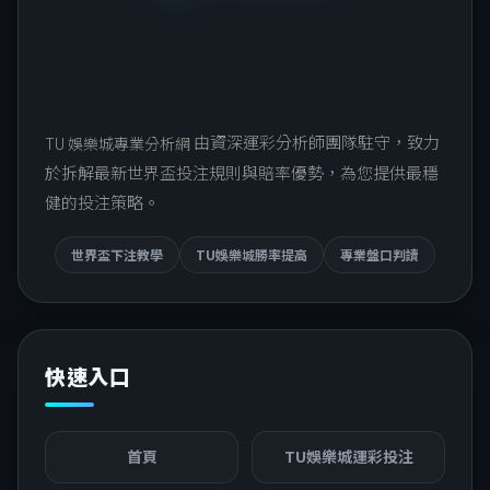
NBA教練智慧：領導力、戰略規劃、打造冠軍球隊
籃球科學：NBA數據分析、身體訓練、戰術演變全
掌握
NBA 球技全揭秘：球員風采、科學訓練、職業生涯
的關鍵
由資深運彩分析師團隊駐守，致力
TU 娛樂城專業分析網
於拆解最新世界盃投注規則與賠率優勢，為您提供最穩
NBA球隊的數據化革新：機器學習如何塑造現代籃
健的投注策略。
球競技
NBA的數據化轉型：深度學習與機器學習在籃球競
世界盃下注教學
TU娛樂城勝率提高
專業盤口判讀
技中的應用
NBA未來戰術：深度學習與機器學習在籃球領域的
應用探索
快速入口
NBA革新之路：深度學習與機器學習在籃球領域的
躍進
首頁
TU娛樂城運彩投注
NBA數據智慧：深度學習與分析如何改變球場決策