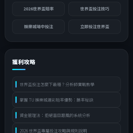
NBA智囊團的秘密武器：數據分析如何助力球隊取
2026世界盃賠率
世界盃投注技巧
得勝利
籃球數據之巔：NBA專業人士如何透過科技分析提
娛樂城場中投注
立即投注世界盃
高球隊效能
NBA智囊團的秘密武器：數據分析如何塑造球隊競
爭力
NBA智囊的數據革命：如何透過科技創新提高球隊
獲利攻略
整體實力
NBA智囊團的科技奇蹟：數據分析如何塑造球隊競
世界盃投注怎麼下最穩？分析師實戰教學
爭力
NBA大數據戰略：深度學習如何改變籃球場上的戰
掌握 TU 娛樂城運彩賠率優勢：勝率秘訣
術遊戲
資金管理法：拒絕盲目跟風的系統分析
籃球科技進化：NBA最新數據分析和技術應用
挑戰極限：NBA專業球員身心訓練的科學之道
2026 世界盃專屬投注攻略與規則說明