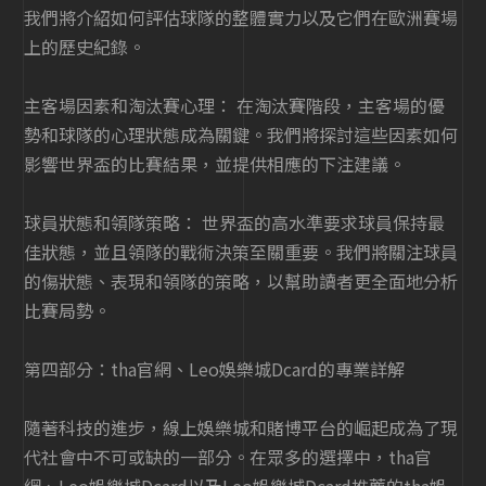
NBA革新之路：深度學習與機器學習在籃球領域的
我們將介紹如何評估球隊的整體實力以及它們在歐洲賽場
躍進
上的歷史紀錄。
NBA數據智慧：深度學習與分析如何改變球場決策
主客場因素和淘汰賽心理： 在淘汰賽階段，主客場的優
NBA智囊團的秘密武器：數據分析如何助力球隊取
勢和球隊的心理狀態成為關鍵。我們將探討這些因素如何
得勝利
影響世界盃的比賽結果，並提供相應的下注建議。
籃球數據之巔：NBA專業人士如何透過科技分析提
高球隊效能
球員狀態和領隊策略： 世界盃的高水準要求球員保持最
佳狀態，並且領隊的戰術決策至關重要。我們將關注球員
NBA智囊團的秘密武器：數據分析如何塑造球隊競
的傷狀態、表現和領隊的策略，以幫助讀者更全面地分析
爭力
比賽局勢。
NBA智囊的數據革命：如何透過科技創新提高球隊
整體實力
第四部分：tha官網、Leo娛樂城Dcard的專業詳解
NBA智囊團的科技奇蹟：數據分析如何塑造球隊競
隨著科技的進步，線上娛樂城和賭博平台的崛起成為了現
爭力
代社會中不可或缺的一部分。在眾多的選擇中，tha官
NBA大數據戰略：深度學習如何改變籃球場上的戰