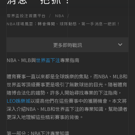
世界盃投注首選平台
NBA
NBA球場風雲：轉會傳聞、球隊動態，第一手消息一把抓！
完整賽事情報
更多即時戰訊
如何掌握場中投注的基本知識
體育
NBA、MLB與
世界盃下注
專業指南
THA娛樂城：精通世界盃下注的專業指南
NBA
THA娛樂城與LEO娛樂城：共同提供專業的世界盃
體育賽事一直以來都是全球娛樂的焦點，而NBA、MLB和
下注服務
世界盃等頂級賽事更是吸引了無數球迷的目光。隨著體育
MLB
LEO娛樂城遊戲大揭密：小資族專享獨家評論與技
賭博合法化的趨勢，許多人開始尋找專業的下注指南，
THA娛樂城與KU娛樂城：專業的世界盃下注體驗
巧分享
LEO娛樂城
以提高他們在這些賽事中的獲勝機會。本文將
娛樂城
THA娛樂城：專業世界盃下注平臺，與夢想同行
2026世界盃運彩下注懶人包！新手必看，讓你輕鬆
深入介紹NBA、MLB和世界盃下注的專業知識，幫助讀者
勝利的滋味！玩家分享寶島娛樂城驚人戰績
下注，贏得大獎！
THA娛樂城：世界盃下注的專業之選
體育博彩
更深入地理解這些精彩賽事的背後。
關於TU娛樂城｜世界盃投注平台介紹
世界盃運彩怎麼買？超詳細圖文教學，小白也能輕
投注資金管理：拒絕盲目跟風的系統分析
NBA球場風雲：轉會傳聞、球隊動態，第一手消息
鬆上手！
政策條款與平台資訊
聯絡我們｜TU娛樂城世界盃投注客服中心
第一部分：NBA下注專業知識
一把抓！