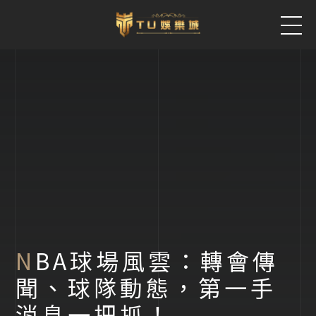
NBA球場風雲：轉會傳
聞、球隊動態，第一手
消息一把抓！