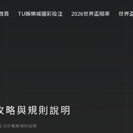
首頁
TU娛樂城運彩投注
2026世界盃賠率
世界
注攻略與規則說明
屬投注攻略與規則說明