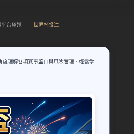
與平台資訊
世界杯投注
娛樂城｜
世界盃投注怎麼
投注平台
下最穩？分析師
業角度理解各項賽事盤口與風險管理，輕鬆掌
教您提高勝率
｜TU娛
2026 世界盃專屬
界盃投注
投注攻略與規則
心
說明
城免責聲
界盃投注
知
城服務條