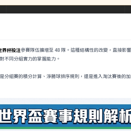
BA頂尖教練的
慧：成功背後
戰略規劃與領
力
BA教練智慧：
導力、戰略規
參賽隊伍擴增至 48 隊。這種結構性的改變，直接
世界杯投注
、打造冠軍球
對不同分組實力的掌握能力。
球科學：NBA
是分組賽的積分計算、淨勝球排序規則，還是進入淘汰賽後的加
據分析、身體
練、戰術演變
掌握
BA 球技全揭
：球員風采、
學訓練、職業