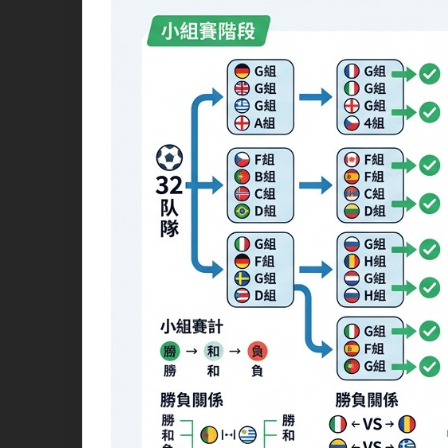
生
N
化
習
籃
N
型
機
競
N
深
學
的
N
深