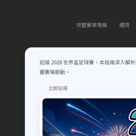
完整賽事情報
體育
如何掌握場
T
注的基本知
通
迎接 2026 世界盃足球賽，本指南深
專
握賽場脈動。
T
L
立即註冊
同
界
T
娛
世