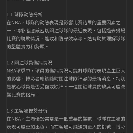
世界盃投注怎麼下最穩？分析師教您提高勝率
世界盃運彩賠率怎麼看？獨贏、讓分、大小分賠率
TU娛樂城免責聲明｜世界盃投注使用須知
世界杯投注
NBA球隊風采：背後的歷史、文化、風格一次解
2026 世界盃專屬投注攻略與規則說明
1.1 球隊動態分析
一次搞懂！
密！
TU娛樂城服務條款｜世界盃投注會員規範
在NBA，球隊的動態表現是影響比賽結果的重要因素之
娛樂城專業解析：賠率結構、遊戲機制與致勝策略
NBA球隊風格大揭露：每支球隊獨特的比賽風格
TU娛樂城隱私權政策｜世界盃投注資料保護說明
一。博彩者應該密切關注球隊的最近表現，包括過去幾場
全面解析娛樂城：從選擇平台到提升勝率的專業指
比賽的勝敗情況、進攻和防守效率等。這有助於理解球隊
NBA季後賽關鍵戰：專業解說分析每場關鍵決勝局
TU娛樂城Cookie政策｜世界盃投注網站使用條款
南
的整體實力和勢頭。
NBA球場風雲：專業評論員評價球隊季中表現與展
掌握 TU 娛樂城運彩賠率優勢的祕訣
望
1.2 關注球員傷病情況
NBA球季中，球員的傷病情況可能對球隊的表現產生巨大
NBA比賽技術：比賽機會、防守策略與得分關鍵
的影響。博彩者應該隨時關注球隊陣容的最新消息，特別
NBA專業攻略：球員、戰術與贏球秘訣的完全指南
是核心球員是否受傷或缺陣。一位關鍵球員的缺席可能改
NBA專業攻略：掌握球員、戰術與賽季動態的全面
變比賽的格局。
解析
1.3 主客場優勢分析
NBA專業眼光：球員、戰術與賽季動態全面解析
在NBA，主場優勢常常是一個重要的變數。球隊在主場的
NBA風雲人物：球員與教練的成功心法
表現可能更加出色，而在客場可能遇到更大的挑戰。博彩