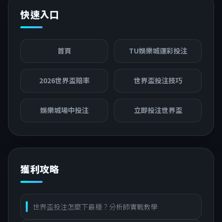
快速入口
首頁
TU娛樂城運彩投注
2026世界盃賠率
世界盃投注技巧
娛樂城場中投注
立即投注世界盃
獲利攻略
世界盃投注怎麼下最穩？分析師實戰教學