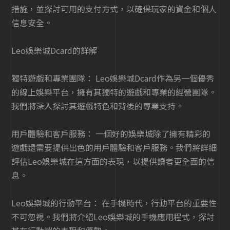
措施，並探討可用的支付方式，以確保玩家的資金和個人
信息安全。
Leo娛樂城Dcard的詳解
獨特遊戲和專業團隊： Leo娛樂城Dcard作為另一個優秀
的線上娛樂平台，擁有其獨特的遊戲和專業的經營團隊。
我們將深入探討其遊戲特色和背後的專業支持。
用戶體驗和客戶服務： 一個好的娛樂城除了擁有精彩的
遊戲還需要提供出色的用戶體驗和客戶服務。我們將詳細
評估Leo娛樂城在這方面的表現，以提供讀者更全面的信
息。
Leo娛樂城的行動平台： 在手機時代，行動平台的重要性
不可忽視。我們將介紹Leo娛樂城的手機應用程式，探討