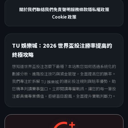
關於我們
聯絡我們
免責聲明
服務條款
隱私權政策
Cookie 政策
TU 娛樂城：2026 世界盃投注勝率提高的
終極攻略
想知道世界盃投注怎麼下最穩？本站教您如何透過系統化的
數據分析、進階投注技巧與資金管理，全面提高您的勝率。
我們專注於拆解
的運彩投注規則與賠率優勢，助
TU 娛樂城
您精準判讀賽事盤口。立即閱讀專屬戰訊，讓您的每一筆投
注都具備專業價值，拒絕盲目跟風，全面提升實戰判斷力。