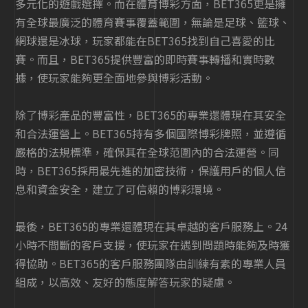
多元化的遊戲選擇。而在體育博彩方面，BET365更是擁
有全球最廣泛的體育賽事覆蓋範圍，無論是足球、籃球、
網球還是冰球，玩家都能在BET365找到自己喜愛的比
賽。而且，BET365提供豐富的即時賽事轉播和實時數
據，使玩家能夠更全面地參與博彩活動。
除了博彩產品的豐富性，BET365的專業還體現在其安全
和合法運營上。BET365持有多個國際博彩牌照，並遵循
嚴格的法規標準，確保其在全球范圍內的合法運營。同
時，BET365採用最先進的加密技術，保護用戶的個人信
息和資金安全，建立了可信賴的博彩環境。
最後，BET365的專業還體現在其卓越的客戶服務上。24
小時不間斷的客戶支援，使玩家在遇到問題時能夠及時獲
得協助。BET365的客戶服務團隊由訓練有素的專業人員
組成，以高效、友好的態度解答玩家的疑慮。