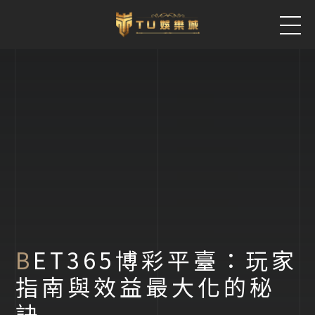
BET365博彩平臺：玩家
指南與效益最大化的秘
訣