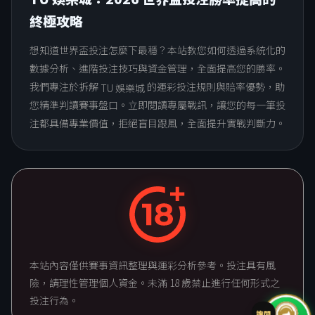
終極攻略
想知道世界盃投注怎麼下最穩？本站教您如何透過系統化的
數據分析、進階投注技巧與資金管理，全面提高您的勝率。
我們專注於拆解
的運彩投注規則與賠率優勢，助
TU 娛樂城
您精準判讀賽事盤口。立即閱讀專屬戰訊，讓您的每一筆投
注都具備專業價值，拒絕盲目跟風，全面提升實戰判斷力。
本站內容僅供賽事資訊整理與運彩分析參考。投注具有風
險，請理性管理個人資金。未滿 18 歲禁止進行任何形式之
投注行為。