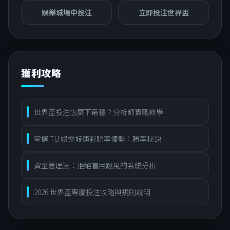
娛樂城場中投注
立即投注世界盃
獲利攻略
世界盃投注怎麼下最穩？分析師實戰教學
掌握 TU 娛樂城運彩賠率優勢：勝率秘訣
資金管理法：拒絕盲目跟風的系統分析
2026 世界盃專屬投注攻略與規則說明