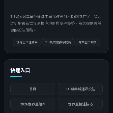
由資深運彩分析師團隊駐守，致力
TU 娛樂城專業分析網
於拆解最新世界盃投注規則與賠率優勢，為您提供最穩
健的投注策略。
世界盃下注教學
TU娛樂城勝率提高
專業盤口判讀
快速入口
首頁
TU娛樂城運彩投注
2026世界盃賠率
世界盃投注技巧