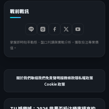
戰前戰訊
掌握即時賠率動態、盤口判讀與實戰分析，獲取投注專業價
值。
關於我們
聯絡我們
免責聲明
服務條款
隱私權政策
Cookie 政策
TU 娛樂城：2026 世界盃投注勝率提高的