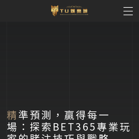
精準預測，贏得每一
場：探索BET365專業玩
家的賭注技巧與戰略