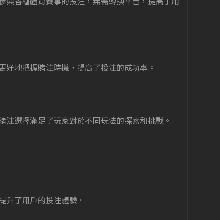
時參與各種體育賽事的投注，無需轉換平台，提高了用
，更好地把握賭注時機，提高了投注的成功率。
化賭注選擇滿足了玩家對於不同玩法的探索和挑戰。
，提升了用戶的投注體驗。