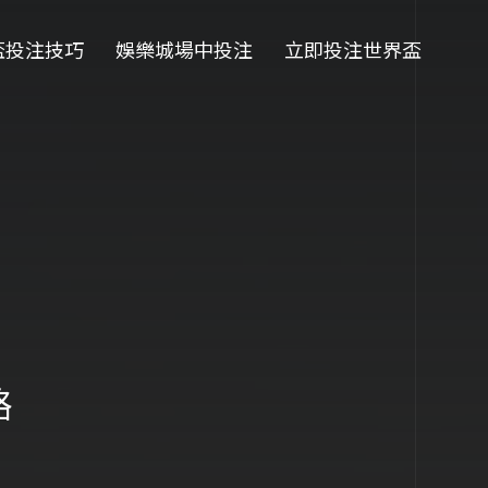
盃投注技巧
娛樂城場中投注
立即投注世界盃
略