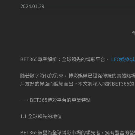
2024.01.29
BET365專業解析：全球領先的博彩平台、
LEO娛樂城
隨著數字時代的到來，博彩娛樂已經從傳統的實體賭場
戶友好的界面而脫穎而出。本文將深入探討BET365
一、BET365博彩平台的專業特點
1.1 全球領先的地位
BET365被譽為全球博彩市場的領先者，擁有豐富