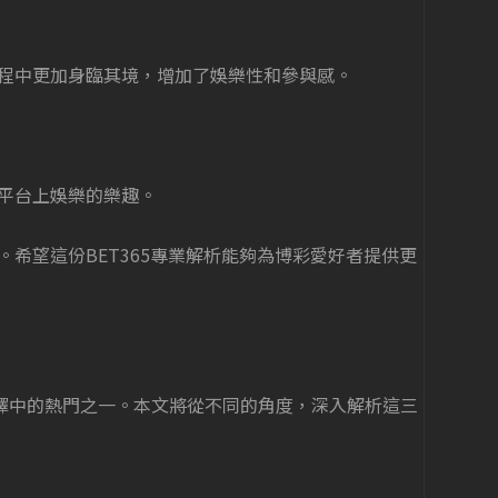
過程中更加身臨其境，增加了娛樂性和參與感。
在平台上娛樂的樂趣。
希望這份BET365專業解析能夠為博彩愛好者提供更
眾多選擇中的熱門之一。本文將從不同的角度，深入解析這三