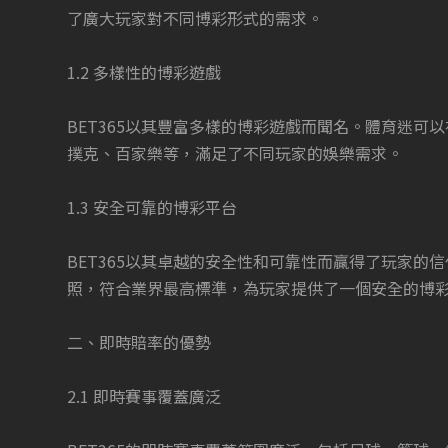
了廣大玩家對不同博彩形式的需求。
1.2 多樣性的博彩遊戲
BET365以其豐富多樣的博彩遊戲而聞名。體育迷
撲克、百家樂等，滿足了不同玩家的娛樂需求。
1.3 安全可靠的博彩平台
BET365以其卓越的安全性和可靠性而贏得了玩家的
照，符合業界最高標準，為玩家提供了一個安全的博
二、即時賠率的優勢
2.1 即時賽事覆蓋廣泛