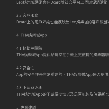
Leo娛樂城通常會在Dcard等社交平台上舉辦促銷活
3.3 客戶服務
Dcard上的用戶評論也能反映出Leo娛樂城的客戶
4. THA娛樂城App
4.1 移動端體驗
THA娛樂城App提供給玩家在手機上更便捷的娛樂
4.2 安全性
App的安全性是非常重要的，THA娛樂城App是否
4.3 下載與更新
THA娛樂城App的下載便捷性以及是否能夠及時更
5. 專業建議