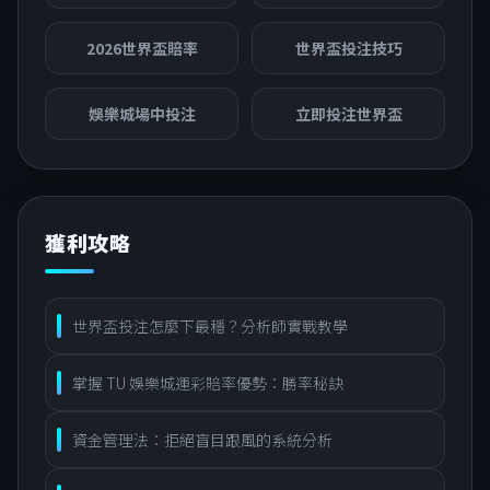
2026世界盃賠率
世界盃投注技巧
娛樂城場中投注
立即投注世界盃
獲利攻略
世界盃投注怎麼下最穩？分析師實戰教學
掌握 TU 娛樂城運彩賠率優勢：勝率秘訣
資金管理法：拒絕盲目跟風的系統分析