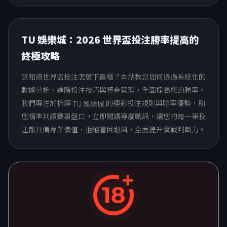
TU 娛樂城：2026 世界盃投注勝率提高的
終極攻略
想知道世界盃投注怎麼下最穩？本站教您如何透過系統化的
數據分析、進階投注技巧與資金管理，全面提高您的勝率。
我們專注於拆解
的運彩投注規則與賠率優勢，助
TU 娛樂城
您精準判讀賽事盤口。立即閱讀專屬戰訊，讓您的每一筆投
注都具備專業價值，拒絕盲目跟風，全面提升實戰判斷力。