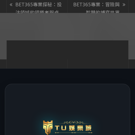
BET365專業探秘：投
BET365專業：冒險與
注領域的領導者與卓
智慧的博弈世界
越娛樂的絕佳平台