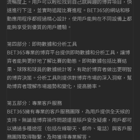
流暢度上。用戶可以輕松找到自己感興趣的博弈項目，快
速進行下注，並實時追蹤比賽進程。BET365的網站和移
動應用程序都經過精心設計，使用戶能夠在不同設備上都
能夠享受到優質的用戶體驗。
第四部分：即時數據和分析工具
BET365專業的博弈平台提供即時數據和分析工具，讓博
弈者能夠更好地了解比賽的動態。即時數據包括比賽結
果、球隊和球員的數據統計等，有助於博弈者做出更明智
的博弈決策。分析工具則提供對博弈市場的深入洞察，幫
助博弈者理解市場趨勢和變化，提高勝率。
第五部分：專業客戶服務
BET365擁有專業的客戶服務團隊，為用戶提供全天候的
支持。無論是博弈操作問題還是賬戶安全疑慮，用戶都可
以通過多種途徑（包括在線聊天、郵件、電話）與客戶服
務團隊取得聯繫，及時獲得專業解答。