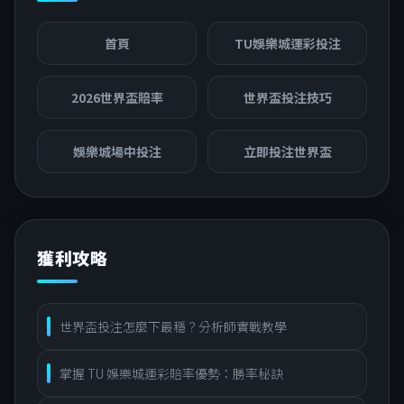
首頁
TU娛樂城運彩投注
2026世界盃賠率
世界盃投注技巧
娛樂城場中投注
立即投注世界盃
獲利攻略
世界盃投注怎麼下最穩？分析師實戰教學
掌握 TU 娛樂城運彩賠率優勢：勝率秘訣