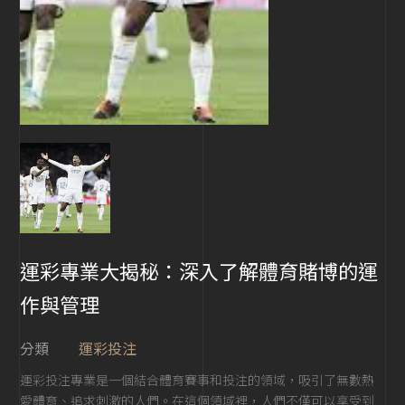
運彩專業大揭秘：深入了解體育賭博的運
作與管理
分類
運彩投注
運彩投注專業是一個結合體育賽事和投注的領域，吸引了無數熱
愛體育、追求刺激的人們。在這個領域裡，人們不僅可以享受到