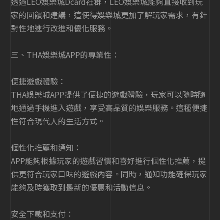
透過LEO娛樂城Dcard社群，LEO娛樂城能夠直接收到玩
家的回饋和建議，這使得娛樂城更加了解玩家需求，有針
對性地進行改進和優化服務。
三、THA娛樂城APP的專業性：
便捷遊戲體驗：
THA娛樂城APP提供了便捷的遊戲體驗，玩家可以隨時隨
地通過手機進入遊戲，享受高品質的娛樂服務。這種便捷
性符合現代人的生活方式。
個性化推薦和通知：
APP能夠根據玩家的遊戲習慣和喜好進行個性化推薦，提
供更符合玩家口味的遊戲內容。同時，通知功能確保玩家
能夠及時獲取到最新的優惠和活動信息。
安全下載和支付：