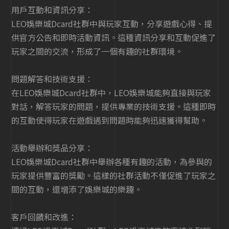
用戶互動和資訊分享：
LEO娛樂城Dcard社群中與玩家互動，分享遊戲心得、提
供官方公告和即時活動資訊。這種資訊分享和互動促進了
玩家之間的交流，形成了一個有趣的社群環境。
問題解答和技術支援：
在LEO娛樂城Dcard社群中，LEO娛樂城能夠直接與玩家
對話，解答玩家的問題，提供專業的技術支援。這種即時
的互動使得玩家在遊戲遇到問題時能夠迅速獲得幫助。
活動舉辦和獎品分享：
LEO娛樂城Dcard社群中舉辦各種有趣的活動，為參與的
玩家提供豐富的獎勵。這樣的社群活動不僅促進了玩家之
間的互動，還增添了娛樂城的樂趣。
客戶回饋和改進：