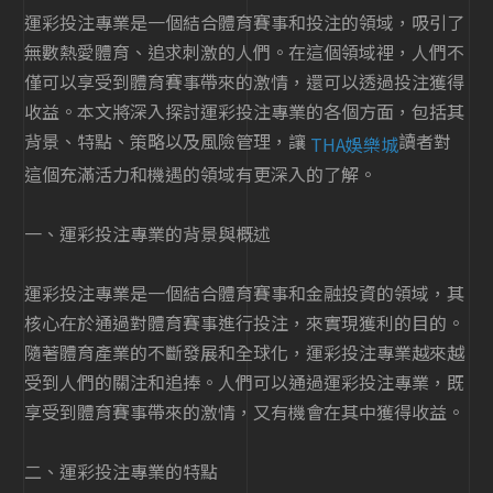
運彩投注專業是一個結合體育賽事和投注的領域，吸引了
無數熱愛體育、追求刺激的人們。在這個領域裡，人們不
僅可以享受到體育賽事帶來的激情，還可以透過投注獲得
收益。本文將深入探討運彩投注專業的各個方面，包括其
背景、特點、策略以及風險管理，讓
讀者對
THA娛樂城
這個充滿活力和機遇的領域有更深入的了解。
一、運彩投注專業的背景與概述
運彩投注專業是一個結合體育賽事和金融投資的領域，其
核心在於通過對體育賽事進行投注，來實現獲利的目的。
隨著體育產業的不斷發展和全球化，運彩投注專業越來越
受到人們的關注和追捧。人們可以通過運彩投注專業，既
享受到體育賽事帶來的激情，又有機會在其中獲得收益。
二、運彩投注專業的特點